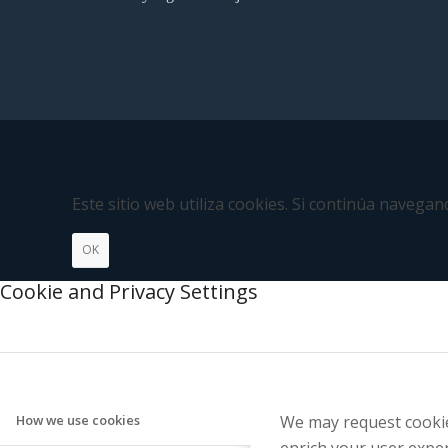
Este sitio web utiliza cookies. Si continúa naveg
OK
Cookie and Privacy Settings
We may request cookies
How we use cookies
enrich your user exper