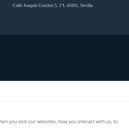
Calle Joaquin Guichot 5, 1ºI, 41001, Sevilla
en you visit our websites, how you interact with us, to