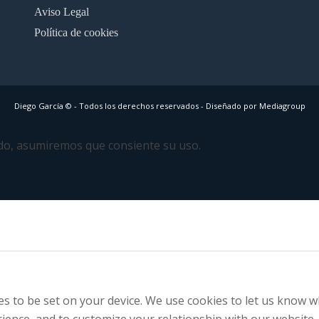
Aviso Legal
Política de cookies
Diego García © - Todos los derechos reservados -
Diseñado por Mediagroup
ando, asumiremos que consiente su uso.
 to be set on your device. We use cookies to let us know wh
ience, and to customize your relationship with our website.